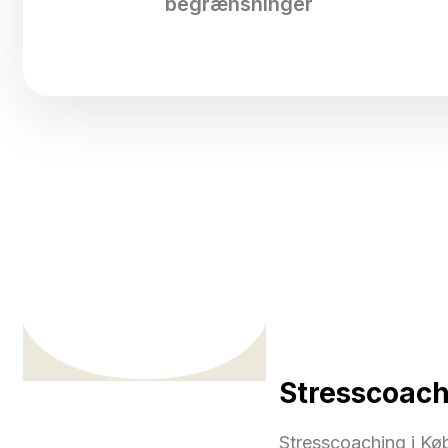
begrænsninger
Stresscoach
Stresscoaching i Køb