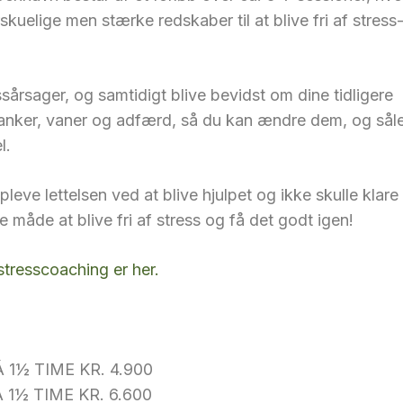
skuelige men stærke redskaber til at blive fri af stress
ssårsager, og samtidigt blive bevidst om dine tidligere
anker, vaner og adfærd, så du kan ændre dem, og sål
l.
pleve lettelsen ved at blive hjulpet og ikke skulle klare 
e måde at blive fri af stress og få det godt igen!
tresscoaching er her.
Á 1½ TIME
KR. 4.900
Á 1½ TIME
KR. 6.600