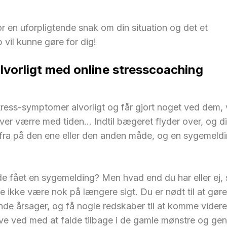
r en uforpligtende snak om din situation og det et
 vil kunne gøre for dig!
lvorligt med online stresscoaching
tress-symptomer alvorligt og får gjort noget ved dem, v
liver værre med tiden… Indtil bægeret flyder over, og d
r fra på den ene eller den anden måde, og en sygemeldi
e fået en sygemelding? Men hvad end du har eller ej, s
 ikke være nok på længere sigt. Du er nødt til at gør
de årsager, og få nogle redskaber til at komme videre
ive ved med at falde tilbage i de gamle mønstre og ge