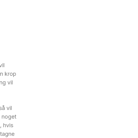
il
in krop
ng vil
å vil
e noget
, hvis
ntagne