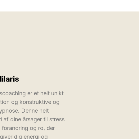
laris
scoaching er et helt unikt
ation og konstruktive og
ypnose. Denne helt
af dine årsager til stress
 forandring og ro, der
giver dig energi og