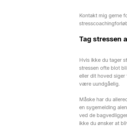
Kontakt mig gerne fo
stresscoachingforløb
Tag stressen a
Hvis ikke du tager s
stressen ofte blot b
eller dit hoved sige
være uundgåelig.
Måske har du allered
en sygemelding alene
ved de bagvedliggen
ikke du ønsker at bl