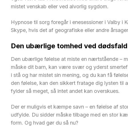
mistet venskab eller ved alvorlig sygdom.
Hypnose til sorg foregår i enesessioner i Valby 
Skype, hvis det af geografiske eller andre årsage
Den ubærlige tomhed ved dødsfald 
Den ubærlige følelse at miste en nærtstående – m
måske dit barn, kan være svær og yderst smerteful
i stå og har mistet sin mening, og du kan få følelse
den følelse, kan den sikkert fratage dig lysten til
fylder så meget, så intet andet kan overskues.
Der er muligvis et kæmpe savn – en følelse af st
udfylde. Du sidder måske tilbage med en stor kær
form. Og hvad gør du så nu?