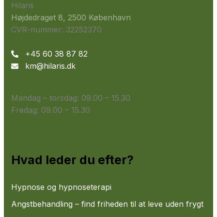
Hilaris
Højdedraget 8, 2500 København
CVR-nummer: 32252370
+45 60 38 87 82
km@hilaris.dk
Mandag – torsdag: ​09.00 – 15.30
Fredag: ​09.00 – 15.30
Hvad leder du efter?
Hypnose og hypnoseterapi
Angstbehandling – find friheden til at leve uden frygt