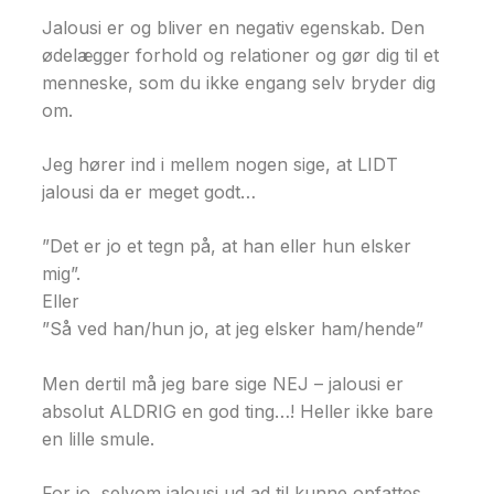
Jalousi er og bliver en negativ egenskab. Den
ødelægger forhold og relationer og gør dig til et
menneske, som du ikke engang selv bryder dig
om.
Jeg hører ind i mellem nogen sige, at LIDT
jalousi da er meget godt…
”Det er jo et tegn på, at han eller hun elsker
mig”.
Eller
”Så ved han/hun jo, at jeg elsker ham/hende”
Men dertil må jeg bare sige NEJ – jalousi er
absolut ALDRIG en god ting…! Heller ikke bare
en lille smule.
For jo, selvom jalousi ud ad til kunne opfattes