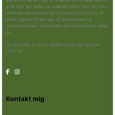
Måske du tænker, det er svaghed at få hjælp udefra
til de ting, der driller og spænder ben i livet. Det kan
imidlertid være lettere og hurtigere, end du tror, at
tillade dig selv at give slip på gamle vaner og
overbevisninger, som holder dig fra at have et dejligt
liv.
Du skal vide, at det er muligt at give slip og blive
HELT fri!
Kontakt mig