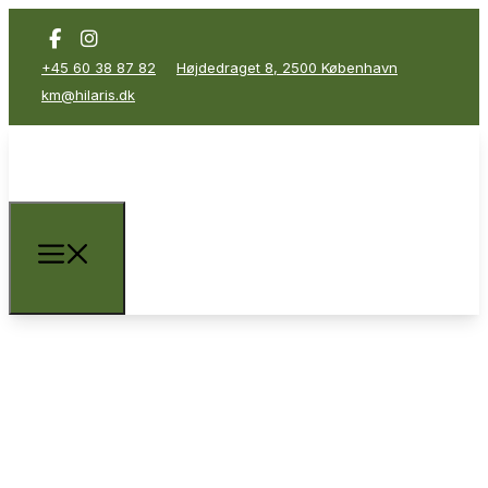
+45 60 38 87 82
Højdedraget 8, 2500 København
km@hilaris.dk