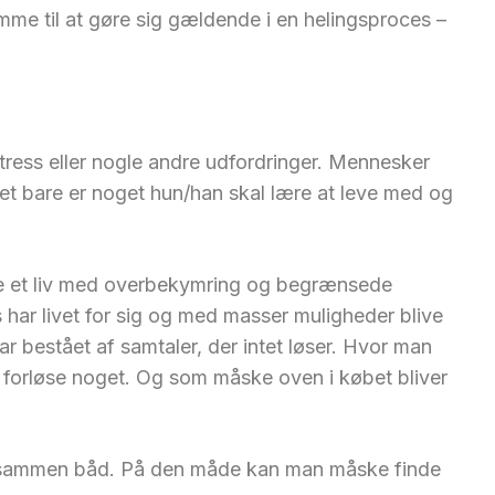
komme til at gøre sig gældende i en helingsproces –
tress eller nogle andre udfordringer. Mennesker
t det bare er noget hun/han skal lære at leve med og
gge et liv med overbekymring og begrænsede
s har livet for sig og med masser muligheder blive
r bestået af samtaler, der intet løser. Hvor man
r forløse noget. Og som måske oven i købet bliver
er i sammen båd. På den måde kan man måske finde