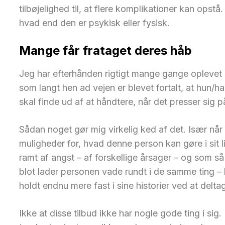
tilbøjelighed til, at flere komplikationer kan opst
hvad end den er psykisk eller fysisk.
Mange får frataget deres håb
Jeg har efterhånden rigtigt mange gange oplevet 
som langt hen ad vejen er blevet fortalt, at hun/ha
skal finde ud af at håndtere, når det presser sig p
Sådan noget gør mig virkelig ked af det. Især n
muligheder for, hvad denne person kan gøre i sit l
ramt af angst – af forskellige årsager – og som s
blot lader personen vade rundt i de samme ting –
holdt endnu mere fast i sine historier ved at deltag
Ikke at disse tilbud ikke har nogle gode ting i s