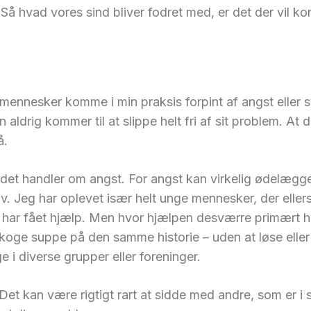
å. Så hvad vores sind bliver fodret med, er det der vil 
mennesker komme i min praksis forpint af angst eller s
n aldrig kommer til at slippe helt fri af sit problem. A
å.
år det handler om angst. For angst kan virkelig ødelæ
iv. Jeg har oplevet især helt unge mennesker, der eller
å har fået hjælp. Men hvor hjælpen desværre primært ha
 koge suppe på den samme historie – uden at løse elle
e i diverse grupper eller foreninger.
ig. Det kan være rigtigt rart at sidde med andre, som 