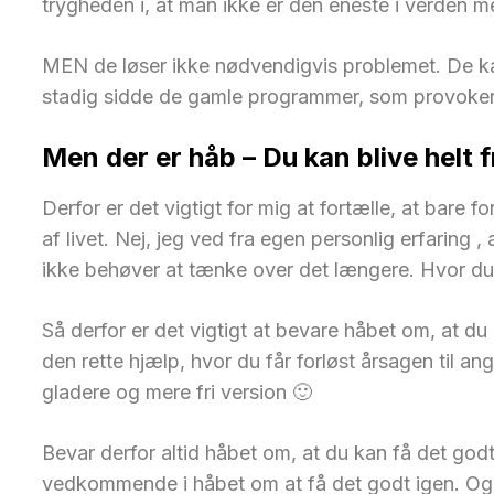
trygheden i, at man ikke er den eneste i verden m
MEN de løser ikke nødvendigvis problemet. De kan 
stadig sidde de gamle programmer, som provokerer
Men der er håb – Du kan blive helt f
Derfor er det vigtigt for mig at fortælle, at bare f
af livet. Nej, jeg ved fra egen personlig erfaring 
ikke behøver at tænke over det længere. Hvor du 
Så derfor er det vigtigt at bevare håbet om, at du 
den rette hjælp, hvor du får forløst årsagen til a
gladere og mere fri version 🙂
Bevar derfor altid håbet om, at du kan få det godt 
vedkommende i håbet om at få det godt igen. Og e