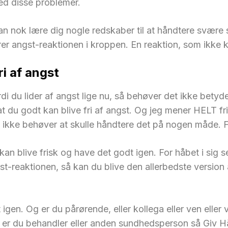
ed disse problemer.
nok lære dig nogle redskaber til at håndtere svære sit
 angst-reaktionen i kroppen. En reaktion, som ikke k
ri af angst
ordi du lider af angst lige nu, så behøver det ikke bety
, at du godt kan blive fri af angst. Og jeg mener HELT f
ikke behøver at skulle håndtere det på nogen måde. Fo
kan blive frisk og have det godt igen. For håbet i sig s
ngst-reaktionen, så kan du blive den allerbedste version
igen. Og er du pårørende, eller kollega eller ven eller v
r du behandler eller anden sundhedsperson så Giv Håb!